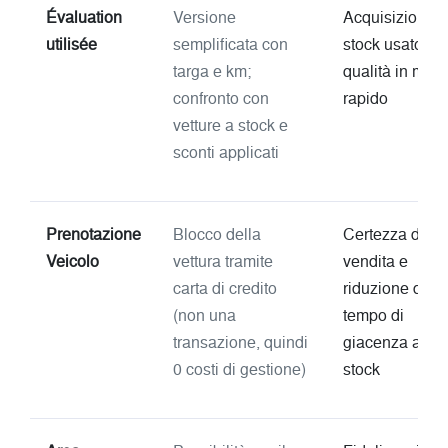
Évaluation
Versione
Acquisizione d
utilisée
semplificata con
stock usato di
targa e km;
qualità in mod
confronto con
rapido
vetture a stock e
sconti applicati
Prenotazione
Blocco della
Certezza della
Veicolo
vettura tramite
vendita e
carta di credito
riduzione del
(non una
tempo di
transazione, quindi
giacenza a
0 costi di gestione)
stock