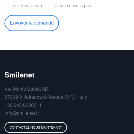
Je suis d'accord
Je ne consens pas
Smilenet
Via Monte Baldo, 8D
37069 Villafranca di Verona (VR) - Italy
+39 045 8600511
info@smilenet.it
CONTACTEZ NOUS MAINTENANT