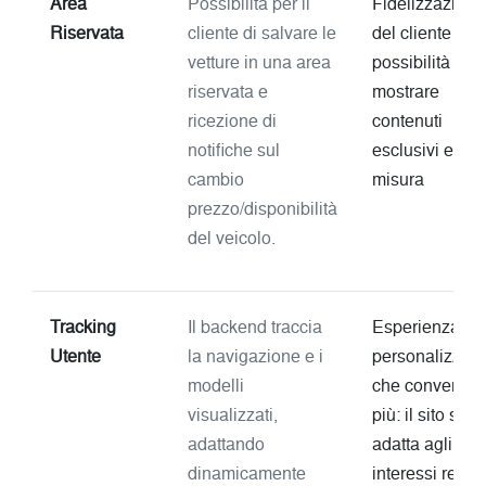
Area
Possibilità per il
Fidelizzazione
Riservata
cliente di salvare le
del cliente e
vetture in una area
possibilità di
riservata e
mostrare
ricezione di
contenuti
notifiche sul
esclusivi e su
cambio
misura
prezzo/disponibilità
del veicolo.
Tracking
Il backend traccia
Esperienza
Utente
la navigazione e i
personalizzata
modelli
che converte d
visualizzati,
più: il sito si
adattando
adatta agli
dinamicamente
interessi reali