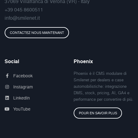
37069 Villafranca di Verona (VR) - Italy
+39 045 8600511
info@smilenet.it
CONTACTEZ NOUS MAINTENANT
Social
Phoenix
Phoenix è il CMS modulare di
Facebook
Smilenet per dealers e case
automobilistiche: integrazione
Instagram
DMS, stock, pricing, AI, GA4 e
LinkedIn
performance per convertire di più.
YouTube
POUR EN SAVOIR PLUS